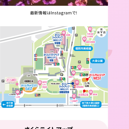
最新情報はInstagramで！