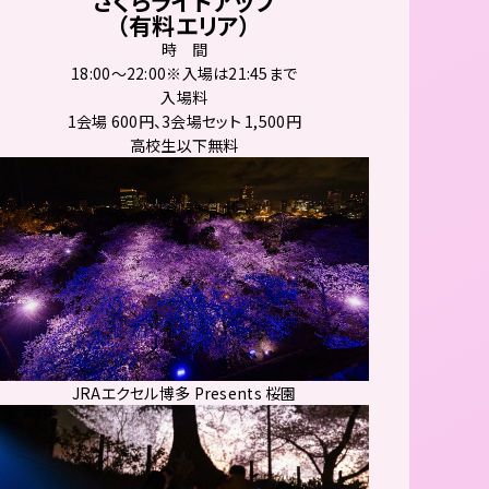
さくらライトアップ
（有料エリア）
時間
18:00～22:00
※入場は21:45まで
入場料
1会場 600円、3会場セット 1,500円
高校生以下無料
JRAエクセル博多 Presents 桜園