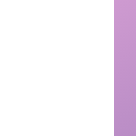
・体重30キロまで
［第１種動物取扱業］
番号：第４０７７５０００１３
名称：合同会社ZOOCARAVAN
事業所の名称：ふれあい動物園ピクニカ共和国
所在地：福岡県飯塚市八木山２２８８
種別：展示
登録年月日：令和２年4月14日
有効期限：令和12年4月13日
責任者：山本雅一