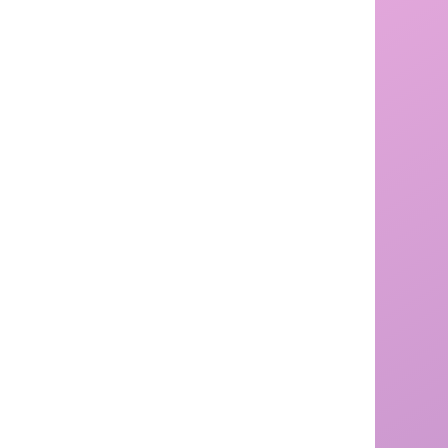
会場
三ノ丸広場
期間
3月25日(水)〜4月8日(水)
時間
11:00~17:00
・3歳～小学校3年生まで
参加条件