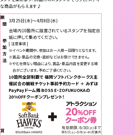
な商品がもらえます♪
期
3月25日(水)〜4月8日(水)
間
会場内10箇所に設置されているスタンプを指定台
紙に押して集めてください。
参
[ 注意事項 ]
加
※イベント期間中、参加はお一人様一回限りとなります。
方
※賞品・景品の交換・返却などはお受けできません。
法
※やむを得ない理由により、賞品・景品内容を変更する場
合がございます。予めご了承ください。
10箇所全部制覇で 福岡ソフトバンクホークス主
催試合の観戦チケット事前予約カード ＋ みずほ
PayPayドーム隣 BOSS E・ZOFUKUOKAの
20%OFFクーポンプレゼント！
賞