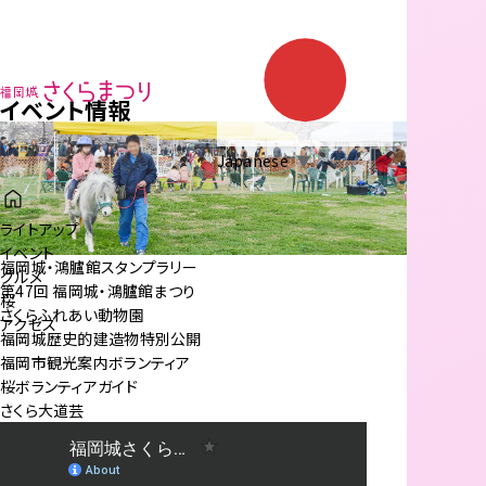
イトアップ
イベント情報
ベント情報
ルメ情報
紹介
Japanese
▼
クセス
ライトアップ
イベント
福岡城・鴻臚館スタンプラリー
グルメ
第47回 福岡城・鴻臚館まつり
桜
さくらふれあい動物園
アクセス
福岡城歴史的建造物特別公開
福岡市観光案内ボランティア
桜ボランティアガイド
さくら大道芸